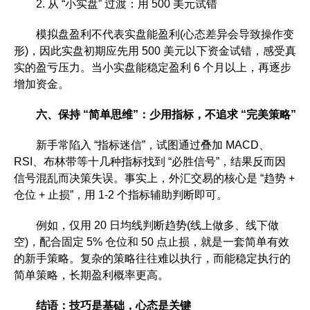
2. 从 “小实盘” 过渡：用 500 美元试错
模拟盘盈利不代表实盘能盈利(心态差异会导致操作变
形)，因此实盘初期应先用 500 美元以下资金试错，感受真
实的盈亏压力。当小实盘能稳定盈利 6 个月以上，再逐步
增加资金。
六、保持 “简单思维”：少用指标，不追求 “完美策略”
新手常陷入 “指标迷信”，试图通过叠加 MACD、
RSI、布林带等十几种指标找到 “必胜信号”，结果反而因
信号混乱而决策失误。事实上，外汇交易的核心是 “趋势 +
仓位 + 止损”，用 1-2 个指标辅助判断即可。
例如，仅用 20 日均线判断趋势(线上做多、线下做
空)，配合固定 5% 仓位和 50 点止损，就是一套简单有效
的新手策略。复杂的策略往往难以执行，而能稳定执行的
简单策略，长期盈利概率更高。
结语：技巧是基础，心态是关键