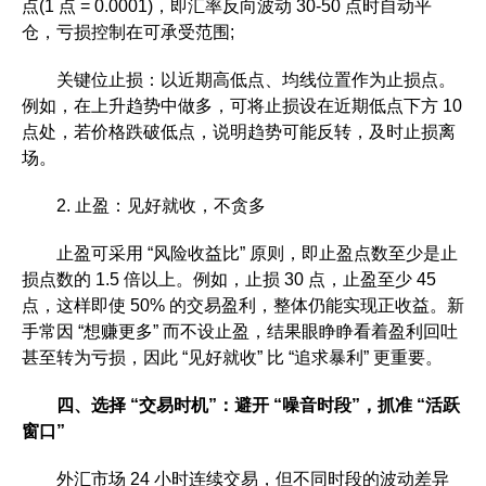
点(1 点 = 0.0001)，即汇率反向波动 30-50 点时自动平
仓，亏损控制在可承受范围;
关键位止损：以近期高低点、均线位置作为止损点。
例如，在上升趋势中做多，可将止损设在近期低点下方 10
点处，若价格跌破低点，说明趋势可能反转，及时止损离
场。
2. 止盈：见好就收，不贪多
止盈可采用 “风险收益比” 原则，即止盈点数至少是止
损点数的 1.5 倍以上。例如，止损 30 点，止盈至少 45
点，这样即使 50% 的交易盈利，整体仍能实现正收益。新
手常因 “想赚更多” 而不设止盈，结果眼睁睁看着盈利回吐
甚至转为亏损，因此 “见好就收” 比 “追求暴利” 更重要。
四、选择 “交易时机”：避开 “噪音时段”，抓准 “活跃
窗口”
外汇市场 24 小时连续交易，但不同时段的波动差异