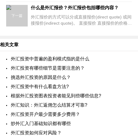
汇投资中如何才能赚钱?这一难题坚信困惑着许多
什么是外汇报价？外汇报价包括哪些内容？
人，但又该怎样处理呢? 在外汇
下一篇
外汇报价的方式可以分成直接报价(direct quote) 或间
接报价(indirect quote)。 直接报价 直接报价的价格意
指1美元可折合的若干外国货币。举例来说，
USD/JPY(美元兑日
相关文章
外汇投资中普遍的盈利模式指的是什么
外汇投资有哪些细节是需要注意的？
挑选外汇投资的原因是什么？
外汇投资中有什么看盘方法?
根据外汇投资图表投资者能见到些哪些信息?
外汇知识：外汇返佣怎么结算才可靠?
外汇投资开户最少需要多少费用？
炒外汇入门基础知识都有哪些
外汇投资如何应对风险？