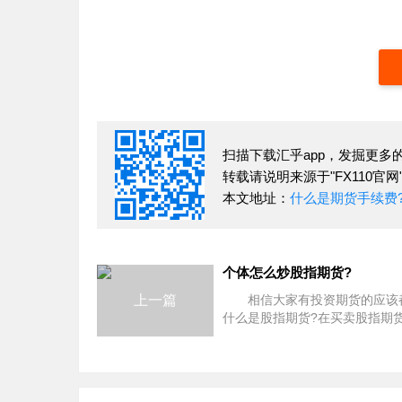
扫描下载汇乎app，发掘更多
转载请说明来源于"FX110官网
本文地址：
什么是期货手续费
个体怎么炒股指期货?
上一篇
相信大家有投资期货的应该
什么是股指期货?在买卖股指期
大家可以根据自己对股市走向的
来报出不同价格指数进行交易，
认为指数会涨，你就可以买入股