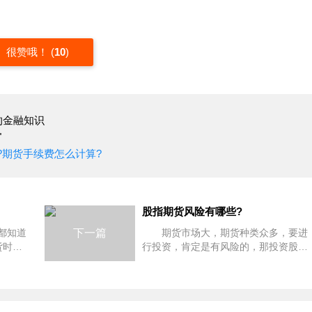
很赞哦！
(
10
)
的金融知识
"
?期货手续费怎么计算?
股指期货风险有哪些?
都知道
下一篇
期货市场大，期货种类众多，要进
货时，
行投资，肯定是有风险的，那投资股指
预期，
期货，其风险有哪些呢?下面股指期货
如果你
风险介绍，希望可以帮助大家进行了
指期
解。 股指期货市场的风险规模大、
涉及