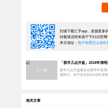
扫描下载汇乎app，发掘更多
转载请说明来源于"FX110官网
本文地址：
散户炒股怎么加杠
上一篇
股市几点开盘最近在股市中发现
股民们，对于本文的2018年清
假安排通知：沪深港清明节放假
排一览还是存在一些小小的误区
本文就是针对这个话题详细介绍
相关文章