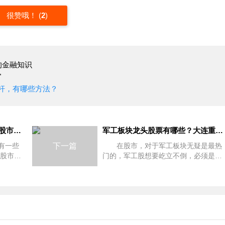
很赞哦！
(
2
)
的金融知识
"
杆，有哪些方法？
「股市几点开盘」2018年清明股市放假安排通知：沪深港清明节放假时间安排一览
军工板块龙头股票有哪些？大连重工是军工股吗？
有一些
下一篇
在股市，对于军工板块无疑是最热
明股市放
门的，军工股想要屹立不倒，必须是要
时间安
有龙头带的，因此军工板块龙头股票也
，那么
有很多，很多股民想要投资大连重工，
下
却不知道是否属于军工股，下面和大家
一起