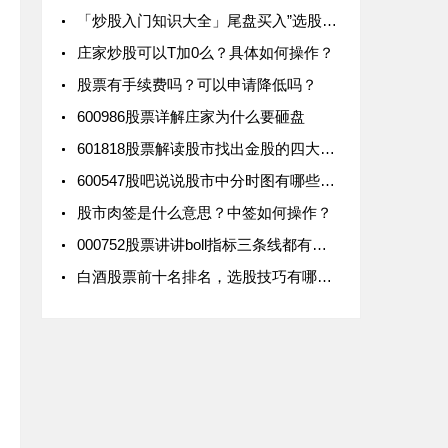
「炒股入门知识大全」尾盘买入”选股战法，安全的炒股买入法
庄家炒股可以T加0么？具体如何操作？
股票有手续费吗？可以申请降低吗？
600986股票详解庄家为什么要砸盘
601818股票解读股市找出金股的四大密码
600547股吧说说股市中分时图有哪些法则
股市肉签是什么意思？中签如何操作？
000752股票讲讲boll指标三条线都有哪些关系
白酒股票前十名排名，选股技巧有哪些？