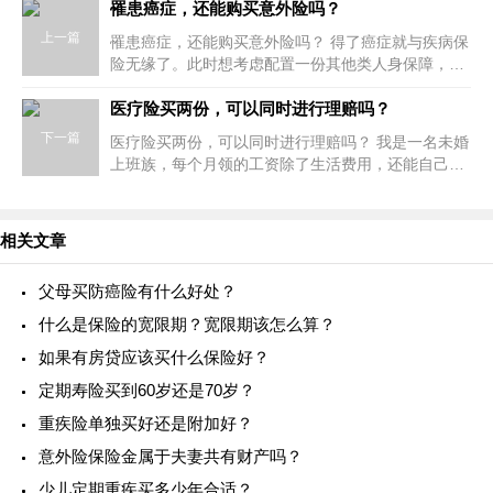
罹患癌症，还能购买意外险吗？
上一篇
罹患癌症，还能购买意外险吗？ 得了癌症就与疾病保
险无缘了。此时想考虑配置一份其他类人身保障，能
不能购买意外险呢？ 汇乎解答： 您好！ 意外伤害保
险是一大重要人身保险业务，其给
医疗险买两份，可以同时进行理赔吗？
下一篇
医疗险买两份，可以同时进行理赔吗？ 我是一名未婚
上班族，每个月领的工资除了生活费用，还能自己存
点，所以最近考虑给自己购买商业医疗险，经常看到
人们因为患病却没有足够的钱治疗，我
相关文章
父母买防癌险有什么好处？
什么是保险的宽限期？宽限期该怎么算？
如果有房贷应该买什么保险好？
定期寿险买到60岁还是70岁？
重疾险单独买好还是附加好？
意外险保险金属于夫妻共有财产吗？
少儿定期重疾买多少年合适？