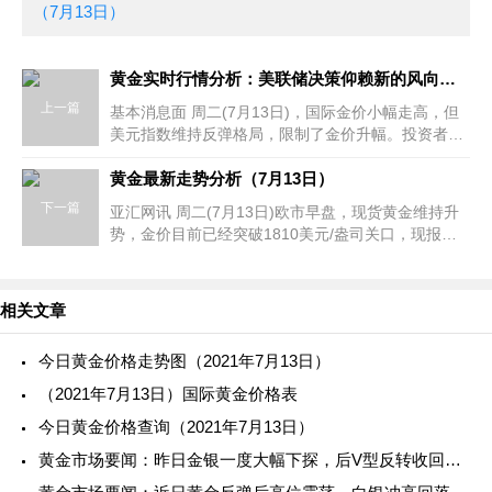
（7月13日）
黄金实时行情分析：美联储决策仰赖新的风向标 国际金价升势受限于美元反弹
上一篇
基本消息面 周二(7月13日)，国际金价小幅走高，但
美元指数维持反弹格局，限制了金价升幅。投资者关
注即将公布的美国通胀数据，可能会为美联储收紧政
策的节奏表提供更多信息。
黄金最新走势分析（7月13日）
下一篇
亚汇网讯 周二(7月13日)欧市早盘，现货黄金维持升
势，金价目前已经突破1810美元/盎司关口，现报
1812美元/盎司左右。亚汇网周二最新撰文，对日内
黄金走势进行前瞻分析。 美国联
相关文章
今日黄金价格走势图（2021年7月13日）
（2021年7月13日）国际黄金价格表
今日黄金价格查询（2021年7月13日）
黄金市场要闻：昨日金银一度大幅下探，后V型反转收回跌幅