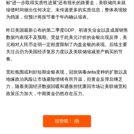
标“进一步取得实质性进展”还有很长的路要走，美联储尚未就
缩债时间做出任何决定。未传递更多的实质信息，整体表现较
为鸽派，但预计将按节奏于年内确认缩表。
昨日美国最新公布的第二季度GDP、初请失业金以及成屋销售
数据均表现不及预期。受益于此美元计价的金银出现反弹，美
元相对人民币走弱一定程度限制了内盘金银的表现。后续主要
关注点仍为美国经济复苏力度以及美联储缩减资产购买的节
奏。
宽松氛围或利好短期金银表现，冠状病毒delta变种的扩散以及
地缘政治风险让市场避险情绪有所升温，但黄金反弹后继乏
力，随着美国经济数据回暖和通胀担忧重回市场让美联储宽松
政策压力加大，中期黄金仍然存在压力。
很赞哦！
(
0
)