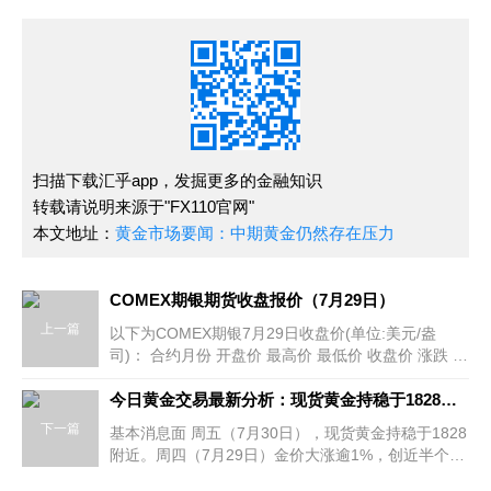
扫描下载汇乎app，发掘更多的金融知识
转载请说明来源于"FX110官网"
本文地址：
黄金市场要闻：中期黄金仍然存在压力
COMEX期银期货收盘报价（7月29日）
上一篇
以下为COMEX期银7月29日收盘价(单位:美元/盎
司)： 合约月份 开盘价 最高价 最低价 收盘价 涨跌 结
算价 成交量 21年8月 25.04 25.855 25.04 25.555A
0.9
今日黄金交易最新分析：现货黄金持稳于1828附近 美元跌至一个月新低
下一篇
基本消息面 周五（7月30日），现货黄金持稳于1828
附近。周四（7月29日）金价大涨逾1%，创近半个月
新高，因美国二季度GDP及初请失业金数据都表现不