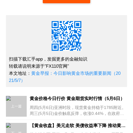
扫描下载汇乎app，发掘更多的金融知识
转载请说明来源于"FX110官网"
本文地址：
黄金早报：今日影响黄金市场的重要新闻（20
21/5/7）
黄金价格今日行价 黄金期货实时行情（5月6日）
上一篇
周四(5月6日)亚洲时段，现货黄金持稳于1785附近。
周三(5月5日)金价触底反弹，收涨0.44%，在政府推
出史无前例的支出措施以支持经济从新冠疫情中复苏
之际，美联储官员继续淡化通货
【黄金收盘】美元走软 美债收益率下降 推动黄金突破1800美元