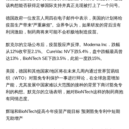
该构想能否获得足够国际支持并真正兑现被打上了一个问号。
德国政府一位发言人周四在电子邮件中表示，美国的计划将给
疫苗生产带来“严重麻烦”。业界争认为，如果研发的背后没有
利润激励，制药商将来可能不会积极地制造疫苗。
默克尔的立场公布后，疫苗股应声反弹。Moderna Inc．跌幅
从12%收窄至2.1%。 CureVac NV下跌5.4%，盘中跌幅最高曾
达13%，BioNTech SE下跌3.5%，此前一度跌15%。
美国，德国和其他国家/地区将在未来几周内通过世界贸易组
织（WTO）对豁免专利保护一事进行辩论，在全球急需增加
产能，尤其发展中国家难以大范围的接种的背景下商讨豁免专
利的构想。默克尔的立场表明，她对BioNTech这样的制药商抱
有同情态度。
辉瑞和BioNTech提高今年疫苗产能目标 预测豁免专利中短期
无助增产