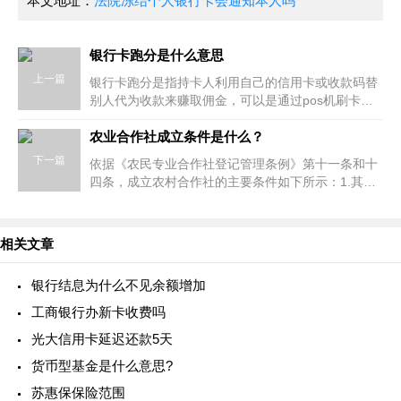
本文地址：
法院冻结个人银行卡会通知本人吗
银行卡跑分是什么意思
上一篇
银行卡跑分是指持卡人利用自己的信用卡或收款码替
别人代为收款来赚取佣金，可以是通过pos机刷卡也
可以是通过扫码收款。这种“跑分”模式具有很大的风
险，比如有可能涉及赌博、
农业合作社成立条件是什么？
下一篇
依据《农民专业合作社登记管理条例》第十一条和十
四条，成立农村合作社的主要条件如下所示：1.其中
农民占总体成员数的80%；成员数20以下的可以有一
个企业、事业单位或者社会团体
相关文章
银行结息为什么不见余额增加
工商银行办新卡收费吗
光大信用卡延迟还款5天
货币型基金是什么意思?
苏惠保保险范围