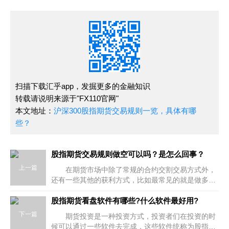
扫描下载汇乎app，发掘更多的金融知识
转载请说明来源于"FX110官网"
本文地址：
沪深300股指期货交易规则一览，具体有哪
些？
股指期货交易规则做空可以吗？是怎么回事？
上一篇
在期货市场中除了常规的合约交割交易方式外，
还有一些其他的获利方式，比如最常见的就是做多和
做空，很多人不太懂其中的做空交易机制，因为国内
期货是不允许做空的，只有国外有，下
股指期货看盘软件有哪些?什么软件最好用?
下一篇
期货投资是一种投资方式，投资者们在投资的时
候可以通过一些软件去完成，这些软件统称为股指期