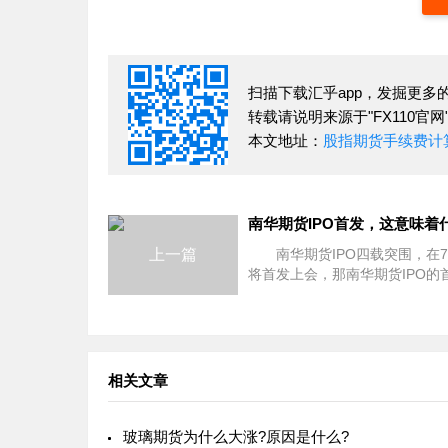
扫描下载汇乎app，发掘更多
转载请说明来源于"FX110官网
本文地址：
股指期货手续费计
南华期货IPO首发，这意味着
上一篇
南华期货IPO四载突围，在7
将首发上会，那南华期货IPO的
意味着什么呢?下面就是详细内
绍，希望可以帮助大家了解详细
况。 根据审核安排，南华期
IPO首发申请
相关文章
玻璃期货为什么大涨?原因是什么?