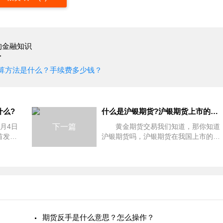
的金融知识
"
算方法是什么？手续费多少钱？
什么?
什么是沪银期货?沪银期货上市的意义是什么?
月4日
下一篇
黄金期货交易我们知道，那你知道
首发，
沪银期货吗，沪银期货在我国上市的意
容介
义何在呢?下面京城沈王爷就来给大家
情
介绍下，希望可以帮助大家进行了
货的
解。 一、什么是沪银期货 沪银
期货反手是什么意思？怎么操作？