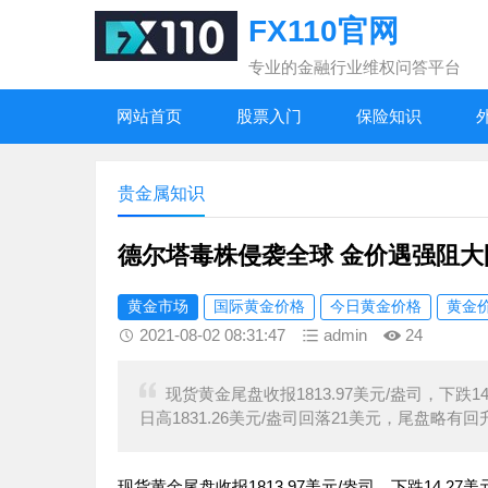
FX110官网
专业的金融行业维权问答平台
网站首页
股票入门
保险知识
贵金属知识
德尔塔毒株侵袭全球 金价遇强阻大
黄金市场
国际黄金价格
今日黄金价格
黄金
2021-08-02 08:31:47
admin
24
现货黄金尾盘收报1813.97美元/盎司，下跌14
日高1831.26美元/盎司回落21美元，尾盘略有回
现货黄金尾盘收报1813.97美元/盎司，下跌14.27