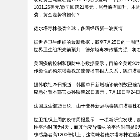
1831.26美元/盎司回落21美元，尾盘略有回升。本
袭，黄金走势将如何？
德尔塔毒株侵袭全球，多国经历新一波疫情
据世界卫生组织的最新数据，截至7月25日的一周
世界卫生组织先前预判，德尔塔毒株传播力强，将
美国疾病控制和预防中心数据显示，目前全美近90
传染性的德尔塔毒株加速传播有很大关系，德尔塔毒
据韩联社29日报道，韩国单日新增确诊病例数已连续
应急处置本部官员孙映莱26日表示，7月18日至2
法国卫生部25日说，由于变异新冠病毒德尔塔毒株
世卫组织上周的疫情周报显示，一项新研究发现，
性平均时间为4天，而其他变异毒株的平均时间是6
株感染者高1200倍以上，这意味着德尔塔毒株在