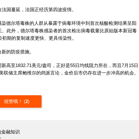
在法国蔓延，法国正经历第四波疫情。
感染德尔塔毒株的人群从暴露于病毒环境中到首次核酸检测结果呈阳
天。此外，德尔塔毒株感染者的首次检出病毒载量比原始版本新冠毒
感染初期的复制速度更快、更具传染性。
台新的防疫措施。
至1832.71美元/盎司，正好是55日均线阻力所在，而且7月15日
虑到美联储主席鲍维尔的鸽派言论，金价后市仍存在进一步冲高的机会。
很赞哦！
(
2
)
的金融知识