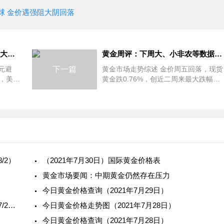
"
球 金价遇强阻大阴回落
美联储“鹰”击长空 国际黄金迎大幅回撤
黄金周评：下周大、小非农等数据潮来袭 黄金下周势将突破1850？
元避
下一篇
黄金市场走势综述 金价周五回落，现货
，美国
黄金跌0.76%，创近二周来最大跌幅，
期，加
收报1814.19美元/盎司，美元走强，令
德的鹰
此前美联储主席鲍威尔保证暂时不会加
走势
息引发的一轮短暂涨势受到抑制。
/2）
（2021年7月30日）国际黄金价格表
黄金市场要闻：中期黄金仍然存在压力
今日黄金价格查询（2021年7月29日）
黄金早报：今日影响黄金市场的重要新闻（2021/7/29）
今日黄金价格走势图（2021年7月28日）
今日黄金价格查询（2021年7月28日）