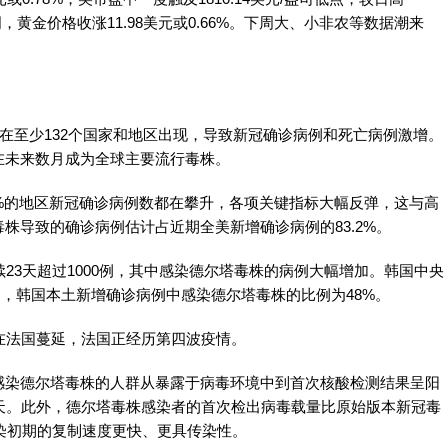
周，黄金价格收涨11.98美元或0.66%。下周大、小非农等数据潮来
已在至少132个国家和地区出现，导致新冠确诊病例和死亡病例激增。
在未来数月成为全球主要流行毒株。
%的地区新冠确诊病例数都在攀升，各项关键指标大幅反弹，这与高
株导致的确诊病例估计占近期全美新增确诊病例的83.2%。
23天超过1000例，其中感染德尔塔毒株的病例大幅增加。韩国中央
4日，韩国本土新增确诊病例中感染德尔塔毒株的比例为48%。
在法国蔓延，法国正经历第四波疫情。
感染德尔塔毒株的人群从暴露于病毒环境中到首次核酸检测结果呈阳
天。此外，德尔塔毒株感染者的首次检出病毒载量比原始版本新冠毒
感染初期的复制速度更快、更具传染性。