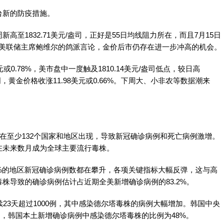
台新的防疫措施。
至1832.71美元/盎司，正好是55日均线阻力所在，而且7月15日
虑到美联储主席鲍维尔的鸽派言论，金价后市仍存在进一步冲高的机会。
美元或0.78%，美市盘中一度触及1810.14美元/盎司低点，较日高
周，黄金价格收涨11.98美元或0.66%。下周大、小非农等数据潮来
已在至少132个国家和地区出现，导致新冠确诊病例和死亡病例激增。
在未来数月成为全球主要流行毒株。
%的地区新冠确诊病例数都在攀升，各项关键指标大幅反弹，这与高
株导致的确诊病例估计占近期全美新增确诊病例的83.2%。
23天超过1000例，其中感染德尔塔毒株的病例大幅增加。韩国中央
4日，韩国本土新增确诊病例中感染德尔塔毒株的比例为48%。