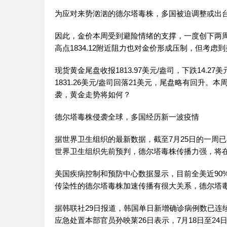
为应对来势汹汹的德尔塔毒株，多国被迫调整或出
因此，金价本周受到避险情绪的支撑，一度创下两周新高
高点1834.12附近阻力也对金价形成压制，但考
现货黄金尾盘收报1813.97美元/盎司，下跌14.27
1831.26美元/盎司回落21美元，尾盘略有回升。本
袭，黄金走势将如何？
德尔塔毒株侵袭全球，多国经历新一波疫情
据世界卫生组织的最新数据，截至7月25日的一周
世界卫生组织先前预判，德尔塔毒株传播力强，将
美国疾病控制和预防中心数据显示，目前全美近90
传染性的德尔塔毒株加速传播有很大关系，德尔塔毒
据韩联社29日报道，韩国单日新增确诊病例数已连续
应急处置本部官员孙映莱26日表示，7月18日至2