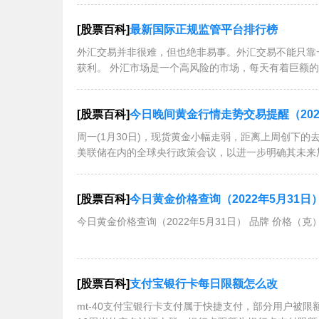
[股票百科]
最新国际正规监管平台排行榜
外汇交易并非很难，但也绝非易事。外汇交易不能只靠
获利。 外汇市场是一个高风险的市场，每天有着巨额
[股票百科]
今日晚间黄金行情走势交易提醒（202
周一(1月30日)，现货黄金小幅走弱，距离上周创下的去
美联储在内的全球央行政策会议，以进一步明确其未来
[股票百科]
今日黄金价格查询（2022年5月31日
[股票百科]
支付宝银行卡每日限额怎么改
mt-40支付宝银行卡支付属于快捷支付，部分用户被限额