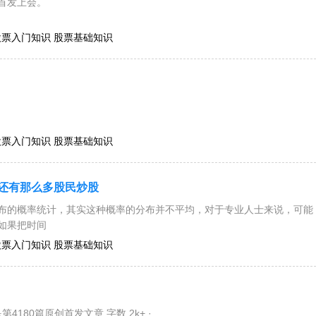
 日首发上会。
股票入门知识 股票基础知识
开发行 A 股股票的申请材料已获中国证监会受理。同日，中国移
股票入门知识 股票基础知识
快地到达自己想要的终点。
还有那么多股民炒股
布的概率统计，其实这种概率的分布并不平均，对于专业人士来说，可能
如果把时间
股票入门知识 股票基础知识
180篇原创首发文章 字数 2k+ ·