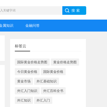
金属知识
金融问答
标签云
国际黄金价格走势图
黄金价格走势图
今日黄金价格
国际黄金价格
黄金市场
外汇基础知识
外汇入门知识
外汇百科全书
外汇知识
外汇入门