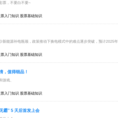
彩票，不要白不要~
股票入门知识 股票基础知识
连续26个涨停板。（能吹一辈子了）
新能源补电瓶颈，政策推动下换电模式中的难点逐步突破，预计2025年
股票入门知识 股票基础知识
情，值得细品！
和游戏、
股票入门知识 股票基础知识
恒定律，市场必然是大多数人赔钱，少数赚钱。
巨无霸” 5 天后首发上会