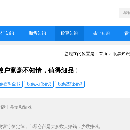
外汇知识
期货知识
股票知识
基金知识
贵
您现在的位置是：
首页
>
股票知识
散户竟毫不知情，值得细品！
票百科全书
股票入门知识
股票基础知识
实际上是负和游戏、
财富守恒定律，市场必然是大多数人赔钱，少数赚钱。