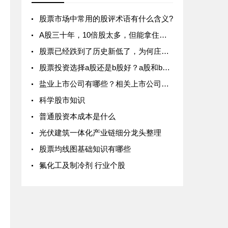
股票市场中常用的股评术语有什么含义?
A股三十年，10倍股太多，但能拿住的人太少，看完以下6点，从此不当放牛郎！
股票已经跌到了历史新低了，为何庄家还要卖出股票呢？
股票投资选择a股还是b股好？a股和b股的区别是什么？
盐业上市公司有哪些？相关上市公司龙头一览
科学股市知识
普通股资本成本是什么
光伏建筑一体化产业链细分龙头整理
股票均线图基础知识有哪些
氟化工及制冷剂 行业个股