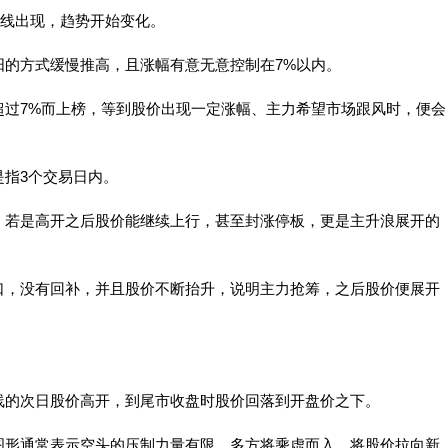
阳线出现，趋势开始变化。
阳的方式缓慢推高，且涨幅有意无意控制在7%以内。
超过7%而上榜，等到股价出现一定涨幅、主力希望市场跟风时，便会
指3个交易日内。
，若是高开之后股价能继续上行，甚至封涨停板，更是主升浪展开的
口，没有回补，并且股价不断抬升，说明主力抢筹，之后股价便展开
线的次日股价高开，到尾市收盘时股价回落到开盘价之下。
图形通常表示空头的压制力量有限。多方将乘虚而入，将股价拉向新