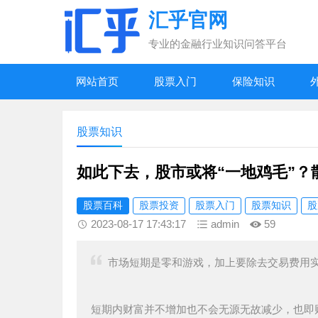
汇乎官网
专业的金融行业知识问答平台
网站首页
股票入门
保险知识
股票知识
如此下去，股市或将“一地鸡毛”？
股票百科
股票投资
股票入门
股票知识
股
2023-08-17 17:43:17
admin
59
市场短期是零和游戏，加上要除去交易费用
短期内财富并不增加也不会无源无故减少，也即