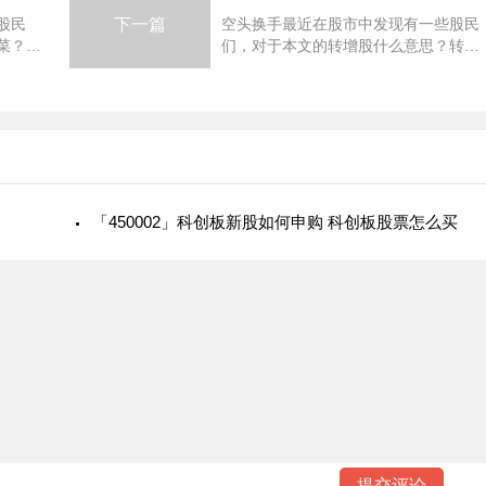
股民
下一篇
空头换手最近在股市中发现有一些股民
菜？股
们，对于本文的转增股什么意思？转增
小小的
资本是什么意思还是存在一些小小的误
题详细
区，那么本文就是针对这个话题详细介
割韭菜
绍下在我们进行股票投资的时候，我
「450002」科创板新股如何申购 科创板股票怎么买