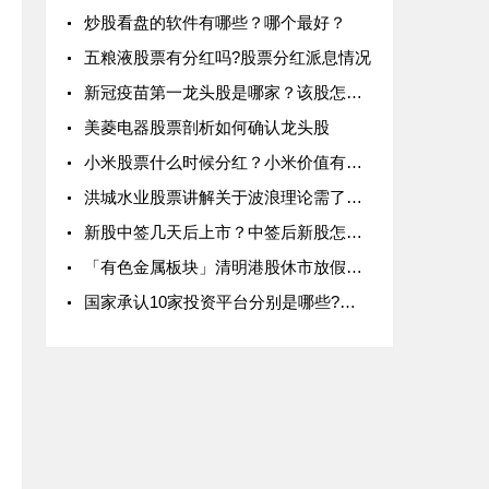
炒股看盘的软件有哪些？哪个最好？
五粮液股票有分红吗?股票分红派息情况
新冠疫苗第一龙头股是哪家？该股怎么样？
美菱电器股票剖析如何确认龙头股
小米股票什么时候分红？小米价值有多大？
洪城水业股票讲解关于波浪理论需了解的知识有哪些
新股中签几天后上市？中签后新股怎么卖出？
「有色金属板块」清明港股休市放假安排2018 沪港通/深港通清明交易时间一览
国家承认10家投资平台分别是哪些?十大投资平台介绍