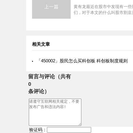
上一篇
黄有龙最近在股市中发现有一些
们，对于本文的什么叫股市割韭
市割韭菜什么意思还是存在一些
误区，那么本文就是针对这个话
介绍下不知从什么时候起，股市
相关文章
「450002」股民怎么买科创板 科创板制度规则
留言与评论（共有
0
条评论）
验证码：